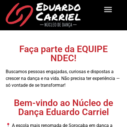
Sobre Nós
Faça parte da EQUIPE
NDEC!
Buscamos pessoas engajadas, curiosas e dispostas a
crescer na dança e na vida. Não precisa ter experiência —
só vontade de se transformar!
Bem-vindo ao Núcleo de
Dança Eduardo Carriel
A escola mais renomada de Sorocaba em dança a