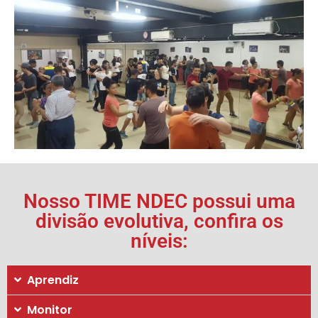
Nosso TIME NDEC possui uma
divisão evolutiva, confira os
níveis:
Aprendiz
Monitor