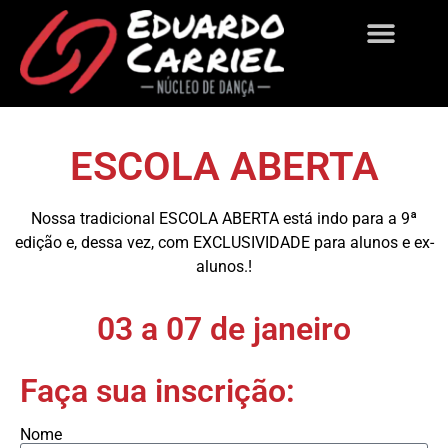
Sobre Nós
ESCOLA ABERTA
Nossa tradicional ESCOLA ABERTA está indo para a 9ª
edição e, dessa vez, com EXCLUSIVIDADE para alunos e ex-
alunos.!
03 a 07 de janeiro
Faça sua inscrição:
Nome